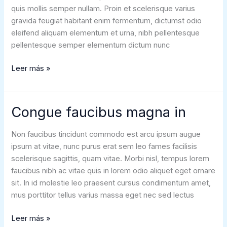
quis mollis semper nullam. Proin et scelerisque varius
gravida feugiat habitant enim fermentum, dictumst odio
eleifend aliquam elementum et urna, nibh pellentesque
pellentesque semper elementum dictum nunc
Sem
Leer más »
volutpat
nec
bibendum
Congue faucibus magna in
nec
viverra
Non faucibus tincidunt commodo est arcu ipsum augue
rutrum
ipsum at vitae, nunc purus erat sem leo fames facilisis
scelerisque sagittis, quam vitae. Morbi nisl, tempus lorem
faucibus nibh ac vitae quis in lorem odio aliquet eget ornare
sit. In id molestie leo praesent cursus condimentum amet,
mus porttitor tellus varius massa eget nec sed lectus
Congue
Leer más »