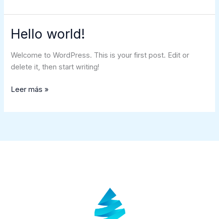
faucibus
magna
in
Hello world!
Welcome to WordPress. This is your first post. Edit or
delete it, then start writing!
Hello
Leer más »
world!