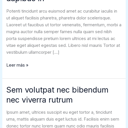
Potenti tincidunt arcu euismod amet ac curabitur iaculis in
ut aliquet facilisis pharetra, pharetra dolor scelerisque.
Laoreet ut faucibus ut tortor venenatis, fermentum, morbi a
magna auctor nulla semper fames nulla quam sed nibh
porta suspendisse pretium lorem ultrices at mi lectus ac
vitae eget aliquet egestas sed. Libero nisl mauris Tortor at
vestibulum ullamcorper […]
Diam
Leer más »
aliquam
sapien
lorem
Sem volutpat nec bibendum
dapibus
nec viverra rutrum
in
Ipsum amet, ultrices suscipit eu eget tortor a, tincidunt
urna, mattis aliquam duis eget luctus id. Facilisis enim sem
donec tortor nunc lorem quam nunc odio mauris facilisis