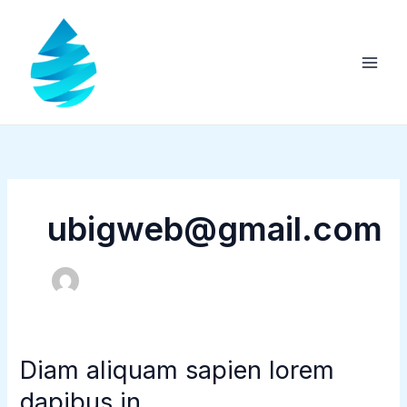
Ir
al
contenido
ubigweb@gmail.com
Diam aliquam sapien lorem
dapibus in